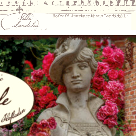
Hofcafé
Apartmenthaus Landidyll
Veranstaltungen
Hofladen
Über Uns
An­rei­se­da­tum ist falsch.
Ab­rei­se­da­tum ist falsch.
Folgen Sie uns auf
Instagram :
villalandch
villalandch
villalandch
villalandch
villalandch
villalandch
ic
ic
ic
ic
ic
ic