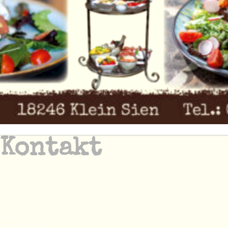
Bitte alle Reservierungen unter
01522 1951542
.
Kontakt
Villa Landchic
Dorfstr. 15