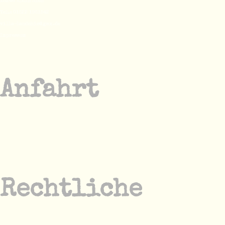
18246 Klein Sien
Tel.:
01522 1951542
villa-landchic@gmx.de
Impressum
Anfahrt
Rechtliche