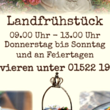
im­mer Sonn­tags von 12 Uhr bis 15 Uhr
gleich nach dem Land­früh­stück
Pul­led Pork von Haus- und Wild­schwein, feins­te Spa­
re Ribs, di­ver­se Bei­la­gen wie Ofen­kar­tof­feln, und
noch vie­les mehr
Recht­zei­tig vor­re­ser­vie­ren!
Vil­la Land­chic
+49 1522 1951542
Ver­an­stal­ter-Web­site an­zei­gen
info@​villa-​landchic.​de