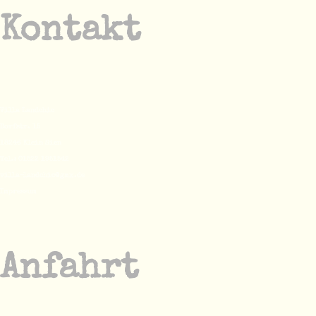
Kontakt
Villa Landchic
Dorfstr. 15
18246 Klein Sien
Tel.:
01522 1951542
villa-landchic@gmx.de
Impressum
Anfahrt