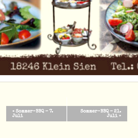
Vil­la Land­chic
Dorf­stra­ße 15
Jür­gens­ha­gen
,
Meck­len­burg-Vor­pom­mern
18246
Deutsch­land
+49 1522 1951542
Ver­an­stal­tungs­ort-Web­site an­zei­gen
Zum Kalender hinzufügen
Veranstaltung-
«
Som­mer-BBQ – 7.
Som­mer-BBQ – 21.
Juli
Juli
»
Navigation