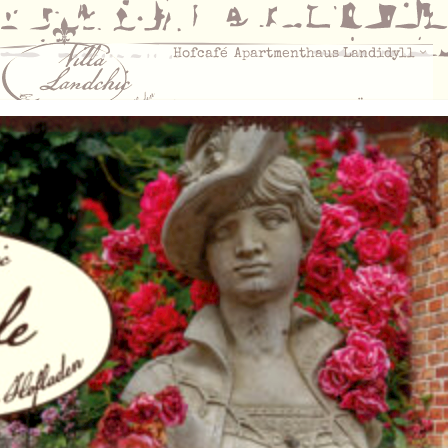
Hofcafé
Apartmenthaus Landidyll
Veranstaltungen
Hofladen
Über Uns
« Alle Veranstaltungen
Diese Veranstaltung hat bereits
stattgefunden.
Som­mer-BBQ – 14. Juli
14. Juli 2024
12:00
15:00
@
–