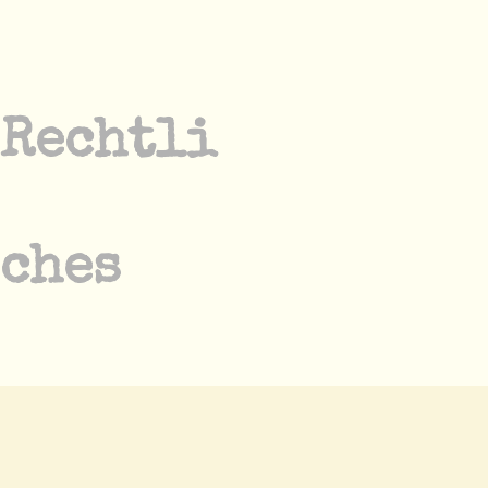
Rechtli
ches
FAQs
Presse
Datenschutz
Pri­vat­sphä­re-Ein­stel­lun­gen än­dern